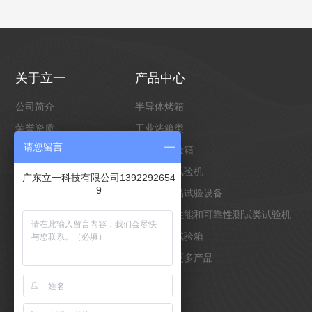
关于立一
产品中心
公司简介
半导体烤箱
荣誉资质
工业烤箱类
请您留言
企业形象
环境类试验箱
合作客户
万能材料试验机
广东立一科技有限公司1392292654
9
客户案例
电池类产品试验设备
非标定制
物理材料性能和可靠性测试类试验机
光照老化试验箱
点击查看更多产品