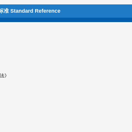
 Standard Reference
》
方法》
》